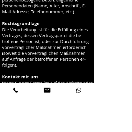
Personendaten (Name, Alter, Anschrift, E-
Mail-Adresse, Telefonnummer, etc.).
Rechtsgrundlage
Die Verarbeitung ist für die Erfüllung eines
Vertrages, dessen Vertragspartei die be­
troffene Person ist, oder zur Durchführung
vorvertraglicher Maßnahmen erforderlich
(soweit die vorvertraglichen Maßnahmen
auf Anfrage der betroffenen Personen er­
folgen).
Kontakt mit uns
Wenn Sie per Formular auf der Website oder
per E-Mail Kontakt mit uns aufnehmen,
werden Ihre angegebenen Daten zwecks
Bearbeitung der Anfrage und für den Fall
von Anschlussfragen oder zukünftige
Abwicklungen für einen unbestimmten
Zeitraum bei uns gespeichert. Diese Daten
geben wir selbstverständlich nicht ohne Ihre
eindrückliche Einwilligung weiter.